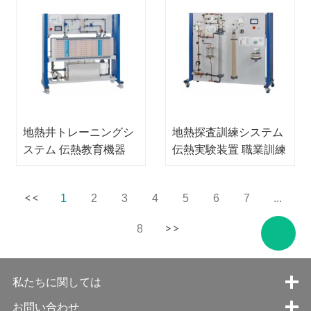
地熱井トレーニングシ
地熱探査訓練システム
ステム 伝熱教育機器
伝熱実験装置 職業訓練
装置
1
2
3
4
5
6
7
...
8
私たちに関しては
お問い合わせ