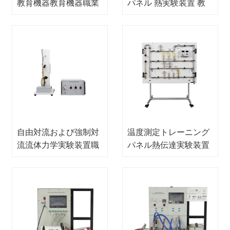
教育機器教育機器職業
パネル 熱実験装置 教
訓練機器
育装置 職業訓練装置
自由対流および強制対
温度測定トレーニング
流流体力学実験装置職
パネル熱伝達実験装置
業訓練装置
教育機器