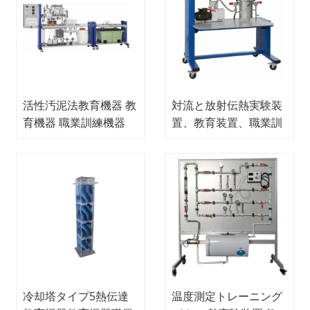
活性汚泥法教育機器 教
対流と放射伝熱実験装
育機器 職業訓練機器
置、教育装置、職業訓
練装置
冷却塔タイプ5熱伝達
温度測定トレーニング