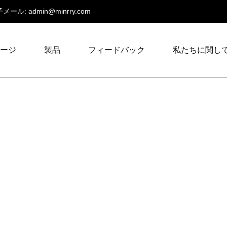
メール:
admin@minrry.com
ページ
製品
フィードバック
私たちに関し