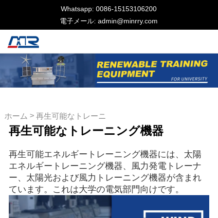
Whatsapp: 0086-15153106200
電子メール: admin@minrry.com
>
ホーム
再生可能なトレーニ
再生可能なトレーニング機器
ング機器
再生可能エネルギートレーニング機器には、太陽
エネルギートレーニング機器、風力発電トレーナ
ー、太陽光および風力トレーニング機器が含まれ
ています。これは大学の電気部門向けです。