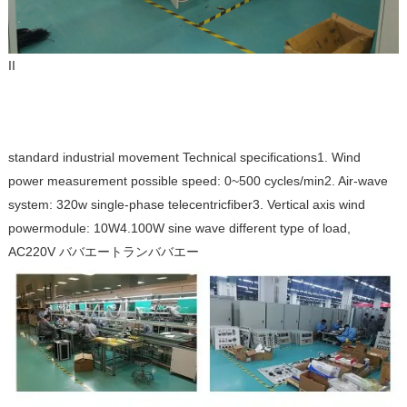
II
standard industrial movement
Technical specifications
1. Wind
power measurement possible speed: 0~500 cycles/min
2. Air-
wave
system
: 320w single-phase telecentric
fiber
3. Vertical axis wind
power
module
: 10W
4.100W sine wave different type of load,
AC220V ババエー
トラ
ンババエー