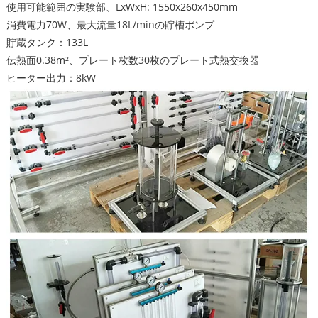
使用可能範囲の実験部、LxWxH: 1550x260x450mm
消費電力70W、最大流量18L/minの貯槽ポンプ
貯蔵タンク：133L
伝熱面0.38m²、プレート枚数30枚のプレート式熱交換器
ヒーター出力：8kW