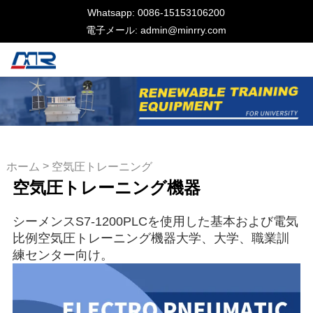
Whatsapp: 0086-15153106200
電子メール: admin@minrry.com
>
ホーム
空気圧トレーニング
空気圧トレーニング機器
機器
シーメンスS7-1200PLCを使用した基本および電気
比例空気圧トレーニング機器大学、大学、職業訓
練センター向け。