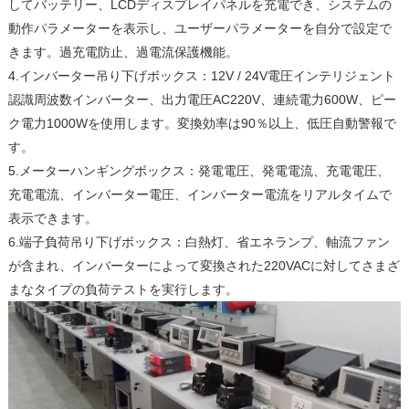
してバッテリー、LCDディスプレイパネルを充電でき、システムの
動作パラメーターを表示し、ユーザーパラメーターを自分で設定で
きます。過充電防止、過電流保護機能。
4.インバーター吊り下げボックス：12V / 24V電圧インテリジェント
認識周波数インバーター、出力電圧AC220V、連続電力600W、ピー
ク電力1000Wを使用します。変換効率は90％以上、低圧自動警報で
す。
5.メーターハンギングボックス：発電電圧、発電電流、充電電圧、
充電電流、インバーター電圧、インバーター電流をリアルタイムで
表示できます。
6.端子負荷吊り下げボックス：白熱灯、省エネランプ、軸流ファン
が含まれ、インバーターによって変換された220VACに対してさまざ
まなタイプの負荷テストを実行します。