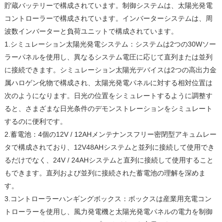
貯蔵バッテリーで構成されています。制御システムは、太陽光発電
コントローラーで構成されています。インバーターシステムは、周
波数インバーターと負荷ユニットで構成されています。
1.シミュレーション太陽光発電システム：システムは2つの30Wソー
ラーパネルを使用し、異なるシステム電圧に応じて直列または並列
に接続できます。シミュレーション太陽光デバイスは2つの高出力金
属ハロゲン化物で構成され、太陽光発電パネルに対する相対位置は
次のようになります。日光の位置をシミュレートするように調整す
ると、さまざまな日光条件のデモンストレーションをシミュレート
するのに便利です。
2.蓄電池：4個の12V / 12AHメンテナンスフリー密閉型アキュムレー
タで構成されており、12V48AHシステムと並列に接続して使用でき
るだけでなく、24V / 24AHシステムと直列に接続して使用すること
もできます。直列および並列に接続された蓄電池の理解を深めま
す。
3.コントローラーハンギングボックス：ボックスは産業用充電コン
トローラーを使用し、風力発電機と太陽光発電パネルの電力を制御