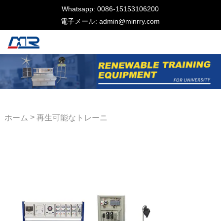
Whatsapp: 0086-15153106200
電子メール: admin@minrry.com
>
ホーム
再生可能なトレーニ
ング機器