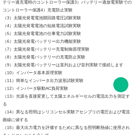
テリー過充電時のコントローラー保護3）バッテリー過放電実験での
コントローラー保護4）充電防止実験
（3）太陽光発電電池開回路電圧試験実験
（4）太陽光発電電池の短絡電流試験実験
（5）太陽光発電電池の仕事電力試験実験
（6）太陽光発電バッテリー出力機能実験
（7）太陽光発電バッテリー充電制御原理実験
（8）太陽光発電バッテリーの充電防止実験
（9）太陽光発電バッテリーは直列および並列実験で接続します
（10）インバータ基本原理実験
（11）簡単なインバータ出力波形試験実験
（12）インバータ駆動AC負荷実験
（13）光源を直接変更して太陽エネルギーセルの電流出力を測定す
る
（14）異なる照明はシリコンセル実験アセンブリの電圧および電流
曲線に値する
（15）最大出力電力を評価するために異なる照明断熱値に使用され