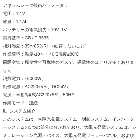
アキュムレータ技術パラメータ：
電圧：12 V
容量：12 Ah
バッテリーの電気損失：10V±1V
実行基準：GB / T 9535
相対湿度：35〜85％RH（結露しないこと）
作業環境：温度-10〜 + 40℃温度≤80℃
周囲空気：腐食性で可燃性のガスで、導電性のほこりが多くありま
せん
消費電力：≤5000W、
動作電源：AC220±5％、DC24V /
電源：単相3線式AC220±5％、50HZ
作業モード：連続
Ⅱ。システム紹介
このシステムは、太陽光発電システム、制御システム、インバータ
ーシステムの3つの部分に分かれており、太陽光発電システムは、シ
ミュレーション光源デバイス、太陽光発電ソーラーパネル、および