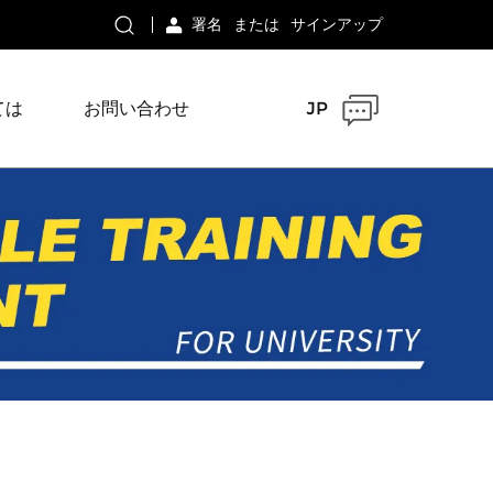
署名
または
サインアップ
ては
お問い合わせ
JP