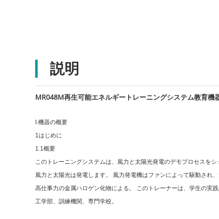
説明
MR048M再生可能エネルギートレーニングシステム教育
I.機器の概要
1はじめに
1.1概要
このトレーニングシステムは、風力と太陽光発電のデモプロセスをシ
風力と太陽光は発電します。 風力発電機はファンによって駆動され
高仕事力の金属ハロゲン化物による。 このトレーナーは、学生の実
工学部、訓練機関、専門学校。