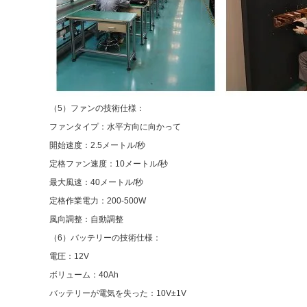
（5）ファンの技術仕様：
ファンタイプ：水平方向に向かって
開始速度：2.5メートル/秒
定格ファン速度：10メートル/秒
最大風速：40メートル/秒
定格作業電力：200-500W
風向調整：自動調整
（6）バッテリーの技術仕様：
電圧：12V
ボリューム：40Ah
バッテリーが電気を失った：10V±1V