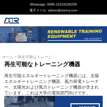
Whatsapp: 0086-15153106200
電子メール: admin@minrry.com
>
ホーム
再生可能なトレーニ
再生可能なトレーニング機器
ング機器
再生可能エネルギートレーニング機器には、太陽
エネルギートレーニング機器、風力発電トレーナ
ー、太陽光および風力トレーニング機器が含まれ
ています。これは大学の電気部門向けです。