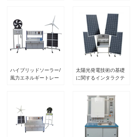
教訓装置再生可能トレ
気実験装置
ーニング装置
ハイブリッドソーラー/
太陽光発電技術の基礎
風力エネルギートレー
に関するインタラクテ
ナーラボ機器電気実験
ィブシステム職業訓練
装置
装置電気実験装置