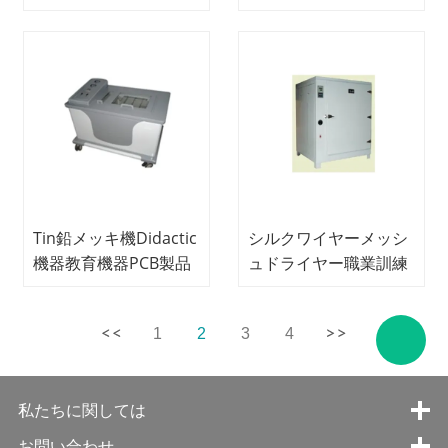
アDidactic Equipment
訓装置PCBプロトタイ
Teaching Equipment
ピングトレーニングシ
PCB Product Line
ステム
Equipment
Tin鉛メッキ機Didactic
シルクワイヤーメッシ
機器教育機器PCB製品
ュドライヤー職業訓練
ライン機器
装置Didactic
Equipment PCBプロト
1
2
3
4
タイピングトレーニン
グシステム
私たちに関しては
お問い合わせ