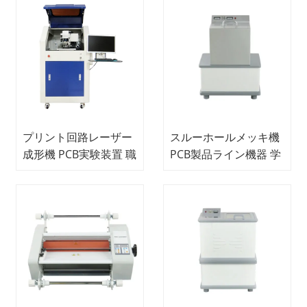
プリント回路レーザー
スルーホールメッキ機
成形機 PCB実験装置 職
PCB製品ライン機器 学
業訓練装置 教育装置
校教育機器