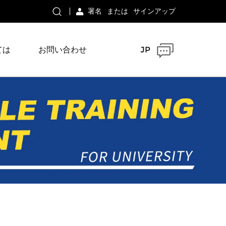
署名
または
サインアップ
ては
お問い合わせ
JP