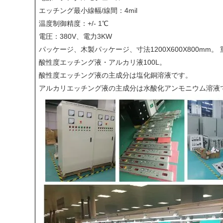
エッチング最小線幅/線間：4mil
温度制御精度：+/- 1℃
電圧：380V、電力3KW
パッケージ、木製パッケージ、寸法1200X600X800mm。 重
酸性度エッチング液・アルカリ液100L。
酸性度エッチング液の主成分は塩化銅溶液です。
アルカリエッチング液の主成分は水酸化アンモニウム溶液