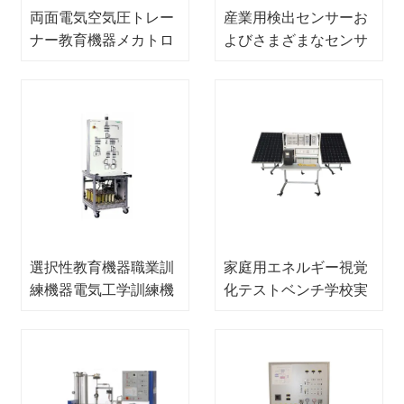
両面電気空気圧トレー
産業用検出センサーお
ナー教育機器メカトロ
よびさまざまなセンサ
ニクストレーナー
ー技術教訓的な機器職
業訓練機器教育機器メ
カトロニクストレーナ
ー
選択性教育機器職業訓
家庭用エネルギー視覚
練機器電気工学訓練機
化テストベンチ学校実
器
験室電気実験装置のた
めのDidactic教育装置