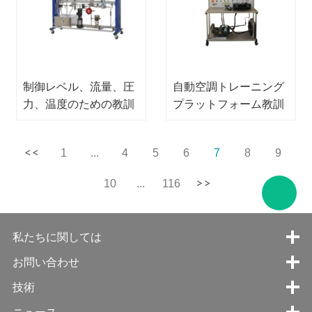
制御レベル、流量、圧
自動空調トレーニング
力、温度のための教訓
プラットフォーム教訓
的なステーション教育
機器教育機器冷凍実験
機器ラボ機器流体力学
装置
1
...
4
5
6
7
8
9
ラボ機器
10
...
116
私たちに関しては
お問い合わせ
技術