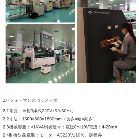
2パフォーマンスパラメータ
2.1電源：単相3線式220V±5％50Hz;
2.2寸法：1600×800×1800mm（長さ×幅×高さ）
2.3機械容量：<1KVA制御信号：電圧0〜10V電流：4-20mA;
2.4制御対象電源：モーターAC220V±10％、調整弁