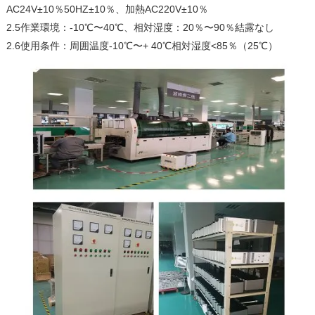
AC24V±10％50HZ±10％、加熱AC220V±10％
2.5作業環境：-10℃〜40℃、相対湿度：20％〜90％結露なし
2.6使用条件：周囲温度-10℃〜+ 40℃相対湿度<85％（25℃）