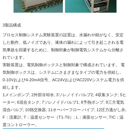
3製品構成
プロセス制御システム実験装置の設置は、水漏れや錆がなく、安定
した動作、低ノイズであり、液体の漏れによって引き起こされる電
気事故を回避するために、制御対象が制御電気システムから分離さ
れています。
実験装置は、電気制御ボックスと制御対象で構成されています。 電
気制御ボックスは、システムにさまざまなタイプの電力を供給し、
0-10Vおよび4-20mA信号、AC24VおよびAC220Vシステム電力を供
給します。
1メインポンプ; 2外部冷却水; 3ソレノイドバルブ2; 4収集タンク; 5ヒ
ーター; 6混合タンク; 7ソレノイドバルブ1; 8予熱ポンプ; 9三方電気
混合バルブ; 10熱交換器; 11オーバーフロー パイプ; 12圧力逃がし弁;
F：流量計; T：温度センサー（T1-T6）; L：液面センサー; TIC：温
度コントローラー。