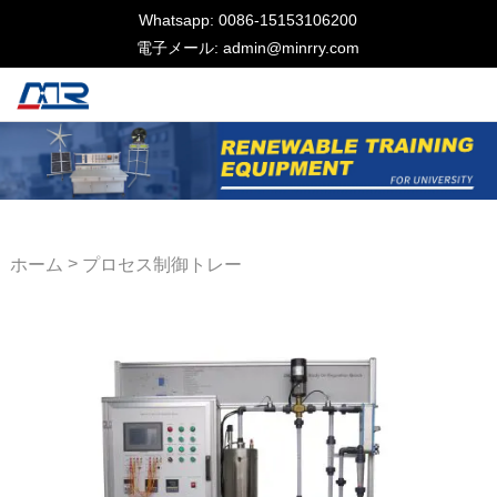
Whatsapp: 0086-15153106200
電子メール: admin@minrry.com
>
ホーム
プロセス制御トレー
ナー