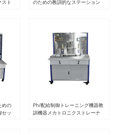
クスト
のための教訓的なステーション
教育機器ラボ機器流体力学ラボ
機器
ための
Ph/配給制御トレーニング機器教
御セッ
訓機器メカトロニクストレーナ
ー