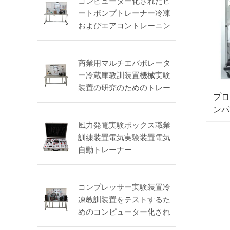
コンピューター化されたヒ
ートポンプトレーナー冷凍
およびエアコントレーニン
グ実験装置
商業用マルチエバポレータ
ー冷蔵庫教訓装置機械実験
装置の研究のためのトレー
プロ
ナー
ンパ
テム
風力発電実験ボックス職業
レー
訓練装置電気実験装置電気
自動トレーナー
コンプレッサー実験装置冷
凍教訓装置をテストするた
めのコンピューター化され
たトレーナー