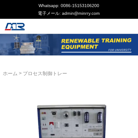
Whatsapp: 0086-15153106200
電子メール: admin@minrry.com
>
ホーム
プロセス制御トレー
ナー