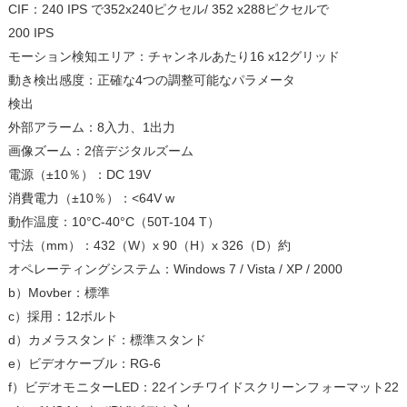
CIF：240 IPS
で352x240ピクセル/ 352 x288ピクセルで
200 IPS
モーション検知エリア：チャンネルあたり16 x12グリッド
動き検出感度：正確な4つの調整可能なパラメータ
検出
外部アラーム：8入力、1出力
画像ズーム：2倍デジタルズーム
電源（±10％）：DC 19V
消費電力（±10％）：<64V w
動作温度：10°C-40°C（50T-104 T）
寸法（mm）：432（W）x 90（H）x 326（D）約
オペレーティングシステム：Windows 7 / Vista / XP / 2000
b）Movber：標準
c）採用：12ボルト
d）カメラスタンド：標準スタンド
e）ビデオケーブル：RG-6
f）ビデオモニターLED：22インチワイドスクリーンフォーマット22