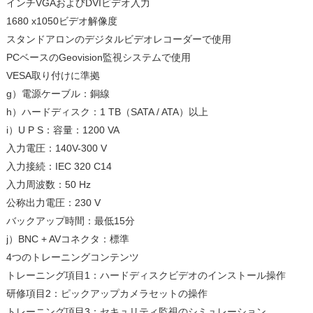
インチVGAおよびDVIビデオ入力
1680 x1050ビデオ解像度
スタンドアロンのデジタルビデオレコーダーで使用
PCベースのGeovision監視システムで使用
VESA取り付けに準拠
g）電源ケーブル：銅線
h）ハードディスク：1 TB（SATA / ATA）以上
i）U P S：容量：1200 VA
入力電圧：140V-300 V
入力接続：IEC 320 C14
入力周波数：50 Hz
公称出力電圧：230 V
バックアップ時間：最低15分
j）BNC + AVコネクタ：標準
4つのトレーニングコンテンツ
トレーニング項目1：ハードディスクビデオのインストール操作
研修項目2：ピックアップカメラセットの操作
トレーニング項目3：セキュリティ監視のシミュレーション