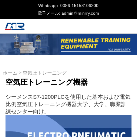
Whatsapp: 0086-15153106200
電子メール: admin@minrry.com
>
ホーム
空気圧トレーニング
空気圧トレーニング機器
機器
シーメンスS7-1200PLCを使用した基本および電気
比例空気圧トレーニング機器大学、大学、職業訓
練センター向け。