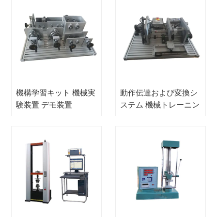
機構学習キット 機械実
動作伝達および変換シ
験装置 デモ装置
ステム 機械トレーニン
グ機器 デモ機器