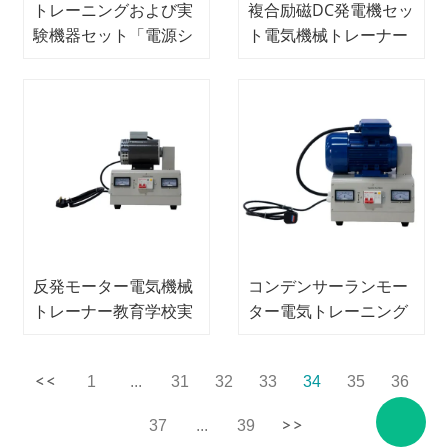
トレーニングおよび実
複合励磁DC発電機セッ
験機器セット「電源シ
ト電気機械トレーナー
ステムにおける最大
教育実験装置
1000V の電気設備の設
置および試運転」電気
トレーニング機器教育
機器
反発モーター電気機械
コンデンサーランモー
トレーナー教育学校実
ター電気トレーニング
験装置
機器教育実験機器
1
...
31
32
33
34
35
36
37
...
39