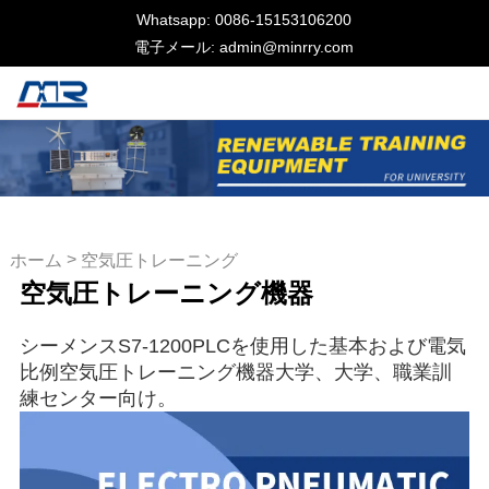
Whatsapp: 0086-15153106200
電子メール: admin@minrry.com
>
ホーム
空気圧トレーニング
空気圧トレーニング機器
機器
シーメンスS7-1200PLCを使用した基本および電気
比例空気圧トレーニング機器大学、大学、職業訓
練センター向け。