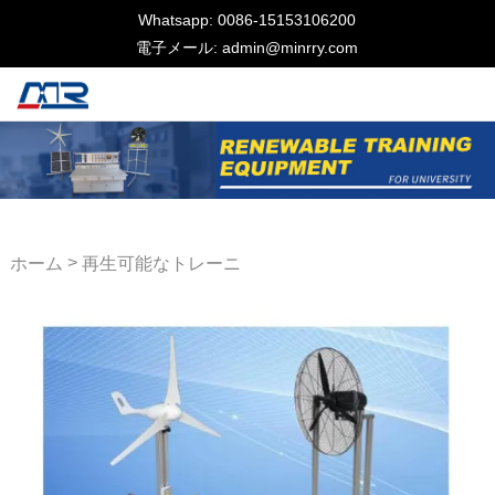
Whatsapp: 0086-15153106200
電子メール: admin@minrry.com
>
ホーム
再生可能なトレーニ
ング機器