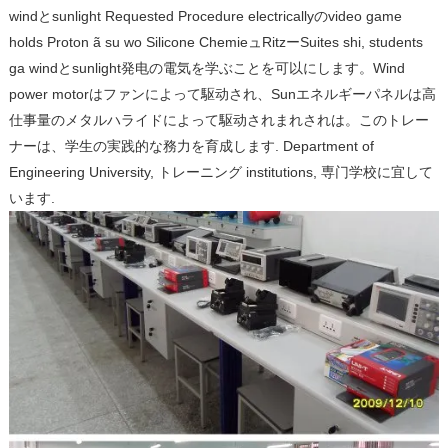
windとsunlight Requested Procedure electricallyのvideo game
holds Proton ã su wo Silicone ChemieュRitzーSuites shi, students
ga windとsunlight発电の電気を学ぶことを可以にします。
Wind
power motorはファンによって駆动され、Sunエネルギーパネルは高
仕事量のメタルハライドによって駆动されまれされは。
このトレー
ナーは、学生の実践的な務力を育成します.
Department of
Engineering University, トレーニング institutions, 専门学校に宜して
います.