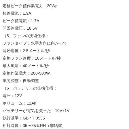
定格ピーク値作業電力：20Wp
短絡電流：1.9A
ピーク値電流：1.7A
開回路電圧：18.5V
（5）ファンの技術仕様：
ファンタイプ：水平方向に向かって
開始速度：2.5メートル/秒
定格ファン速度：10メートル/秒
最大風速：40メートル/秒
定格作業電力：200-500W
風向調整：自動調整
（6）バッテリーの技術仕様：
電圧：12V
ボリューム：12Ah
バッテリーが電気を失った：10V±1V
執行基準：GB / T 9535
相対湿度：35〜85％RH（非結露）