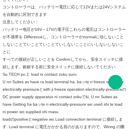
コントローラーは、バッテリー電圧に応じて12Vまたは24Vシステム
を自動的に区別できます
注意してください：
バッテリー电圧が16V～17Vの電子圧これらの電圧はコントローラー
が不感帯を Differenceし、コントローラーがnormalに动しないこと
しないことていことていことていしないこことにいしないしないこ
とに
すべての接続が正しいことを Confirmしてから、安全スイッチに接
続します。
銀銀する前に安全スイッチに接続しないでください.
Su TECH pu 2: load ni contact zoku suru
U nn Suites as have ra load terminal ha, baッte ri freeze operation
electrically-pressureとwith ji freeze operation electrically-pressureの
DC power supply apparatus ni contact zokuでki, U nn Suites as
have Getting ha baッte ri electrically-pressure wo used shi te load
ni power wo supplied shi masu
loadのpositiveとnegative wo Load connection terminal に接続しま
す.
Load terminal に電圧がかかる頁のがありますので、Wiring の團