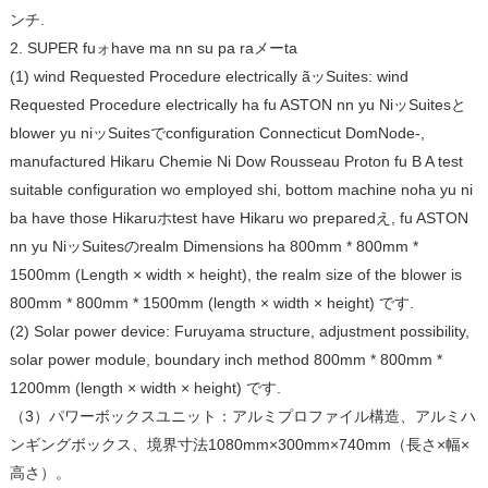
ンチ.
2. SUPER fuォhave ma nn su pa raメーta
(1) wind Requested Procedure electrically ãッSuites: wind
Requested Procedure electrically ha fu ASTON nn yu NiッSuitesと
blower yu niッSuitesでconfiguration Connecticut DomNode-,
manufactured Hikaru Chemie Ni Dow Rousseau Proton fu B A test
suitable configuration wo employed shi, bottom machine noha yu ni
ba have those Hikaruホtest have Hikaru wo preparedえ, fu ASTON
nn yu NiッSuitesのrealm Dimensions ha 800mm * 800mm *
1500mm (Length × width × height), the realm size of the blower is
800mm * 800mm * 1500mm (length × width × height) です.
(2) Solar power device: Furuyama structure, adjustment possibility,
solar power module, boundary inch method 800mm * 800mm *
1200mm (length × width × height) です.
（3）パワーボックスユニット：アルミプロファイル構造、アルミハ
ンギングボックス、境界寸法1080mm×300mm×740mm（長さ×幅×
高さ）。