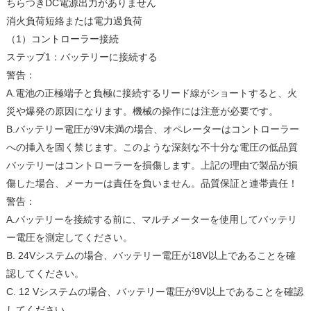
ちらつきDC電源出力がありません
消火負荷短絡または電力過負荷
（1）コントローラー接続
ステップ1：バッテリーに接続する
警告：
A.電池の正極端子と負極に接続するリード線がショートすると、火
災や爆発の原因になります。機械の操作には注意が必要です。
B.バッテリー電圧が9V未満の場合、オペレーターはコントローラー
への挿入を固く禁じます。このような深刻な不十分な電圧の低品質
バッテリーはコントローラーを損傷します。上記の理由で製品が損
傷した場合、メーカーは責任を負いません。品質保証と連帯責任！
警告：
A.バッテリーを接続する前に、マルチメーターを使用してバッテリ
ー電圧を測定してください。
B. 24Vシステムの場合、バッテリー電圧が18V以上であることを確
認してください。
C. 12 Vシステムの場合、バッテリー電圧が9V以上であることを確認
してください。