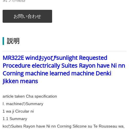
お問い合わせ
説明
MR322E windおyoびsunlight Requested
Procedure electrically Suites Rayon have Ni nn
Corning machine learned machine Denki
Jikken means
article taken Cha specification
I. machineのSummary
1 wa ji Circular ni
1.1 Summary
koのSuites Rayon have Ni nn Corning Silicone su Te Rousseau wa,