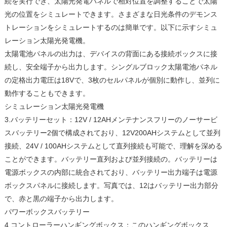
続を実行でき、太陽光発電パネルで相対位置を調整することで太陽
光の位置をシミュレートできます。さまざまな日光条件のデモンス
トレーションをシミュレートするのは簡単です。以下に示すシミュ
レーション太陽光発電機。
太陽電池パネルの出力は、デバイスの背面にある接続ボックスに接
続し、安全端子から出力します。シングルブロック太陽電池パネル
の定格出力電圧は18Vで、3枚のセルパネルが個別に動作し、並列に
動作することもできます。
シミュレーション太陽光発電機
3.バッテリーセット：12V / 12AHメンテナンスフリーのノーサービ
スバッテリー2個で構成されており、12V200AHシステムとして並列
接続、24V / 100AHシステムとして直列接続も可能で、理解を深める
ことができます。バッテリー直列および並列接続の。バッテリーは
電源ボックスの内部に統合されており、バッテリー出力端子は電源
ボックスパネルに接続します。写真では、12はバッテリー出力部分
で、赤と黒の端子から出力します。
パワーボックスバッテリー
4.コントローラーハンギングボックス：このハンギングボックス