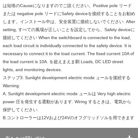
は短络のCauseになりますのでご說ください。
Positive pole リード
または negative pole リードにSafety deviceを接続することをお勧め
します。
インストール中は、安全装置に接続しないでください.
After
setting, すべての風場が正しいことを設定してから、Safety deviceに
接続してください
When the switchboard is connected to the load,
each load circuit is individually connected to the safety device. It is
necessary to connect it to the load current. The fixed current 10A of
the load current is 10A. を超えまえま㓾
Loads, DC LED street
lights, and monitoring devices.
ステップ3: Sunlight development electric mode ュールを接続する
Warning:
A. Sunlight development electric mode ュールは Very high electric
power 圧を発生する選動があります.
Wiring するときは、電気から
保护してください.
B.コントローラーは12Vおよび24Vのオフグリッドソルを用できます