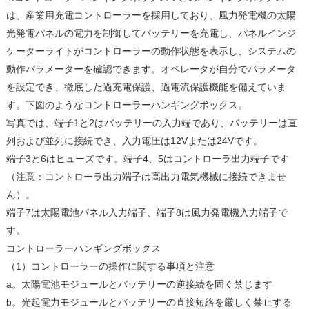
は、産業用充電コントローラーを採用しており、風力発電機の太陽
光発電パネルの電力を制御してバッテリーを充電し、パネルインジ
ケーターライトがコントローラーの動作状態を表示し、システムの
動作パラメーターを確認できます。オペレータが自分でパラメータ
を設定でき、徹底した過充電保護、過電流保護機能を備えていま
す。下図のようなコントローラーハンギングボックス。
写真では、端子1と2はバッテリーの入力端であり、バッテリーは直
列および並列に接続でき、入力電圧は12Vまたは24Vです。
端子3と6はヒューズです。端子4、5はコントローラ出力端子です
（注意：コントローラ出力端子は高出力電気機械に接続できませ
ん）。
端子7は太陽電池パネル入力端子、端子8は風力発電機入力端子で
す。
コントローラーハンギングボックス
（1）コントローラーの操作に関する事項と注意
a。太陽電池モジュールとバッテリーの逆接続を固く禁じます
b。光起電力モジュールとバッテリーの直接短絡を厳しく禁止する