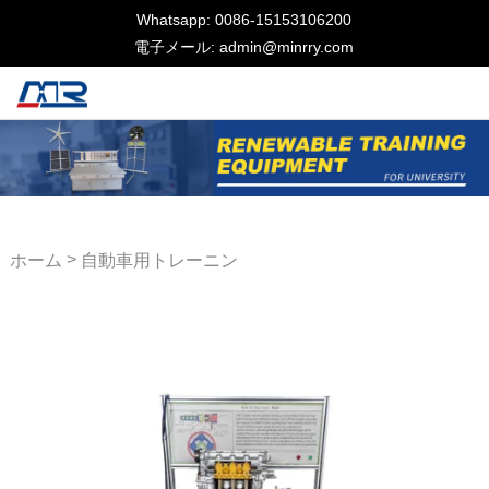
Whatsapp: 0086-15153106200
電子メール: admin@minrry.com
>
ホーム
自動車用トレーニン
グ機器