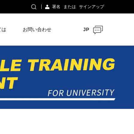
署名
または
サインアップ
ては
お問い合わせ
JP