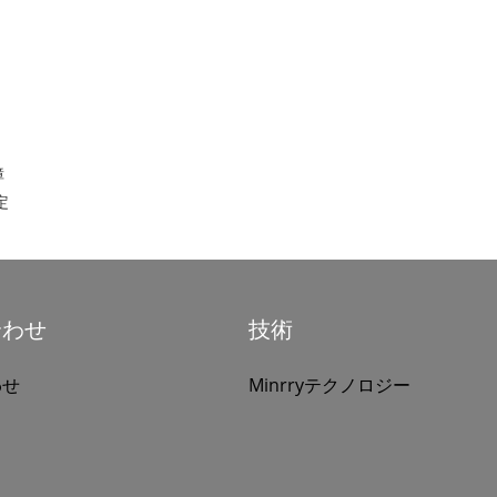
障
定
合わせ
技術
わせ
Minrryテクノロジー