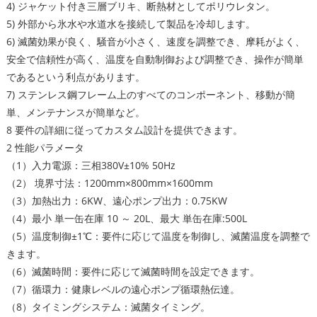
4) ジャケット付き三層ブリキ、断熱材としてポリウレタン。
5) 外部から氷水や水道水を接続して製品を冷却します。
6) 滅菌効果が良く、騒音が小さく、速度を調整でき、摩耗がよく、
安全で信頼性が高く、温度を自動制御および調整でき、操作が簡単
であるという利点があります。
7) ステンレス鋼フレーム上のすべてのコンポーネント、移動が簡
単、メンテナンスが簡単など。
8 要件の詳細に従ってカスタム設計を提供できます。
2 性能パラメータ
（1）入力電源：三相380V±10% 50Hz
（2） 境界寸法：1200mm×800mm×1600mm
（3）加熱出力：6KW、遠心ポンプ出力：0.75KW
（4）最小 単一缶在庫 10 ～ 20L、最大 単缶在庫:500L
（5）温度制御±1℃：要件に応じて温度を制御し、滅菌温度を調整で
きます。
（6）滅菌時間：要件に応じて滅菌時間を設定できます。
（7）循環力：健康レベルの遠心ポンプ循環熱伝達。
（8）タイミングシステム：滅菌タイミング。