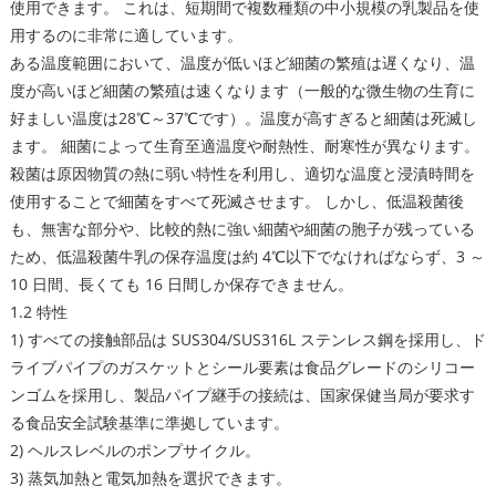
使用できます。 これは、短期間で複数種類の中小規模の乳製品を使
用するのに非常に適しています。
ある温度範囲において、温度が低いほど細菌の繁殖は遅くなり、温
度が高いほど細菌の繁殖は速くなります（一般的な微生物の生育に
好ましい温度は28℃～37℃です）。温度が高すぎると細菌は死滅し
ます。 細菌によって生育至適温度や耐熱性、耐寒性が異なります。
殺菌は原因物質の熱に弱い特性を利用し、適切な温度と浸漬時間を
使用することで細菌をすべて死滅させます。 しかし、低温殺菌後
も、無害な部分や、比較的熱に強い細菌や細菌の胞子が残っている
ため、低温殺菌牛乳の保存温度は約 4℃以下でなければならず、3 ～
10 日間、長くても 16 日間しか保存できません。
1.2 特性
1) すべての接触部品は SUS304/SUS316L ステンレス鋼を採用し、ド
ライブパイプのガスケットとシール要素は食品グレードのシリコー
ンゴムを採用し、製品パイプ継手の接続は、国家保健当局が要求す
る食品安全試験基準に準拠しています。
2) ヘルスレベルのポンプサイクル。
3) 蒸気加熱と電気加熱を選択できます。