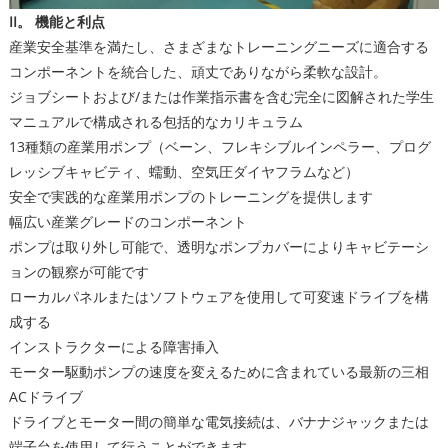
II。 機能と利点
産業安全基準を満たし、さまざまなトレーニングニーズに適合する
コンポーネントを統合した、頑丈でありながら柔軟な設計。
ジョブシートおよび/または作業指示書を含む完全に図解された学生
マニュアルで構成される包括的なカリキュラム
13種類の産業用ポンプ（ベーン、フレキシブルインペラー、プログ
レッシブキャビティ、蠕動、空気圧ダイヤフラムなど）
安全で実践的な産業用ポンプのトレーニングを提供します
幅広い産業グレードのコンポーネント
ポンプは取り外し可能で、透明なポンプカバーによりキャビテーシ
ョンの観察が可能です
ローカルパネルまたはソフトウェアを使用して可変速ドライブを構
成する
インストラクターによる障害挿入
モーター駆動ポンプの速度を変えるために含まれている最新の三相
ACドライブ
ドライブとモーター間の簡単な電気接続は、バナナジャックまたは
端子台を使用して行うことができます