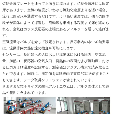
焼結金属プレートを通って上向きに流れます。焼結金属板には固定
床があります。空気の速度がいわゆる流動化速度よりも遅い場合、
流れは固定床を通過するだけです。より高い速度では、個々の固体
粒子が流体によって浮遊し、流動床を形成する程度まで床が緩めら
れる。空気はガラス反応器の上端にあるフィルターを通って逃げま
す。
空気流量はバルブを介して設定されます。反応器内の水中加熱要素
は、流動床内の熱伝達の検査を可能にします。
センサーは、反応器への入口および流動床における圧力、空気流
量、加熱力、反応器の空気入口、発熱体の表面および流動床におけ
る圧力および温度を記録する。測定値はデジタル表示で読み取るこ
とができます。同時に、測定値をUSB経由で直接PCに送信すること
もできます。データ取得ソフトウェアが含まれています。
さまざまな粒子サイズの酸化アルミニウムは、バルク固体として納
品の範囲に含まれています。