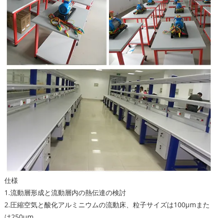
仕様
1.流動層形成と流動層内の熱伝達の検討
2.圧縮空気と酸化アルミニウムの流動床、粒子サイズは100µmまた
は250µm