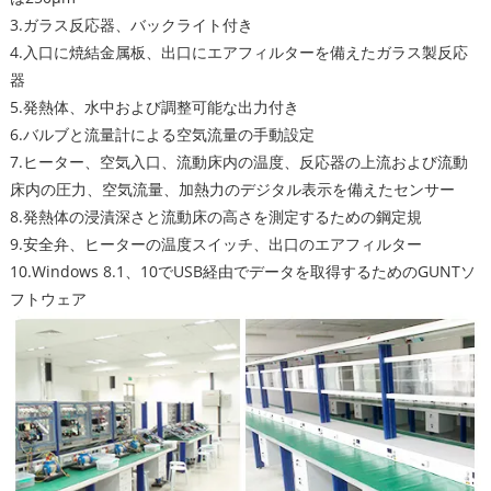
3.ガラス反応器、バックライト付き
4.入口に焼結金属板、出口にエアフィルターを備えたガラス製反応
器
5.発熱体、水中および調整可能な出力付き
6.バルブと流量計による空気流量の手動設定
7.ヒーター、空気入口、流動床内の温度、反応器の上流および流動
床内の圧力、空気流量、加熱力のデジタル表示を備えたセンサー
8.発熱体の浸漬深さと流動床の高さを測定するための鋼定規
9.安全弁、ヒーターの温度スイッチ、出口のエアフィルター
10.Windows 8.1、10でUSB経由でデータを取得するためのGUNTソ
フトウェア