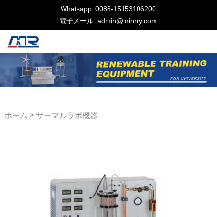
Whatsapp: 0086-15153106200
電子メール: admin@minrry.com
>
ホーム
サーマルラボ機器