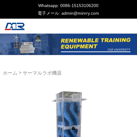
Whatsapp: 0086-15153106200
電子メール: admin@minrry.com
>
ホーム
サーマルラボ機器