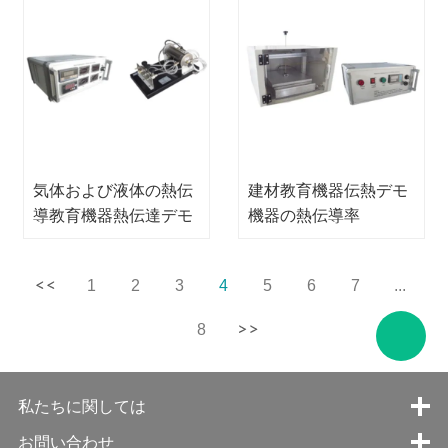
気体および液体の熱伝
建材教育機器伝熱デモ
導教育機器熱伝達デモ
機器の熱伝導率
機器
1
2
3
4
5
6
7
...
8
私たちに関しては
お問い合わせ