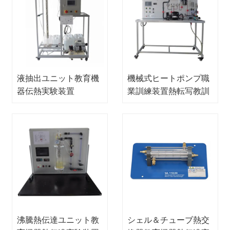
液抽出ユニット教育機
機械式ヒートポンプ職
器伝熱実験装置
業訓練装置熱転写教訓
装置
沸騰熱伝達ユニット教
シェル＆チューブ熱交