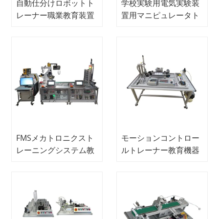
自動仕分けロボットト
学校実験用電気実験装
レーナー職業教育装置
置用マニピュレータト
スクールラボ用電気実
レーニング装置職業教
験装置
育装置
FMSメカトロニクスト
モーションコントロー
レーニングシステム教
ルトレーナー教育機器
育機器メカトロニクス
メカトロニクストレー
トレーニング機器
ニング機器