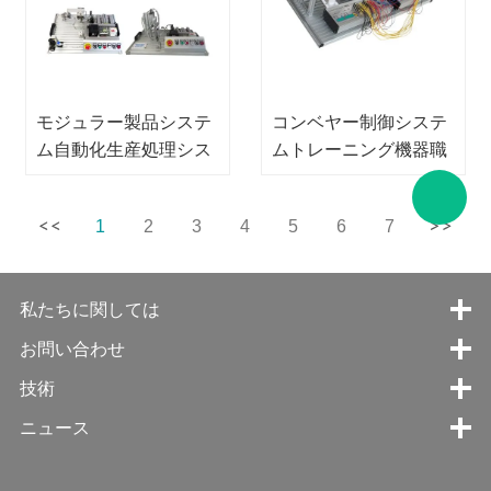
モジュラー製品システ
コンベヤー制御システ
ム自動化生産処理シス
ムトレーニング機器職
テムトレーナー
業訓練機器メカトロニ
(omron plcベース) 教
クストレーナー
1
2
3
4
5
6
7
訓機器メカトロニクス
トレーナー
私たちに関しては
お問い合わせ
技術
ニュース