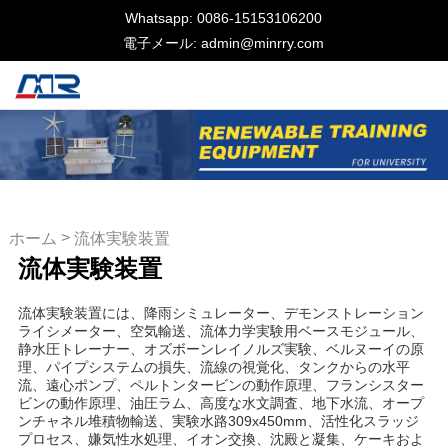
Whatsapp: 0086-15153106200
電子メール: admin@minrry.com
>
ホーム
流体実験装置
流体実験装置
流体実験装置には、降雨シミュレーター、デモンストレーション
ライシメーター、空気輸送、流体力学実験用ベースモジュール、
静水圧トレーナー、オズボーンレイノルズ実験、ベルヌーイの原
理、パイプシステムの損失、流線の視覚化、タンクからの水平
流、遠心ポンプ、ペルトンタービンの動作原理、フランシスター
ビンの動作原理、油圧ラム、高度な水文調査、地下水流、オープ
ンチャネル堆積物輸送、実験水路309x450mm、活性化スラッジ
プロセス、嫌気性水処理、イオン交換、沈殿と凝集、ケーキおよ