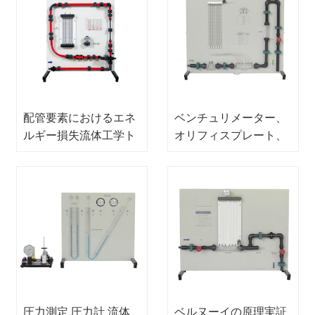
配管要素におけるエネ
ベンチュリメーター、
ルギー損失流体工学ト
オリフィスプレート、
レーニング機器教育機
ロータメーター、流量
器教育機器
計、流体力学実験装
置、教育機器、教育機
器
圧力測定 圧力計 流体
ベルヌーイの原理実証