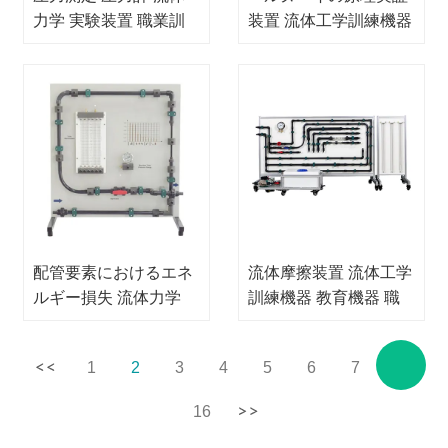
力学 実験装置 職業訓
装置 流体工学訓練機器
練装置 教育装置
職業訓練機器 教育機器
配管要素におけるエネ
流体摩擦装置 流体工学
ルギー損失 流体力学
訓練機器 教育機器 職
実験装置 教育装置 職
業訓練機器
業訓練装置
1
2
3
4
5
6
7
...
16