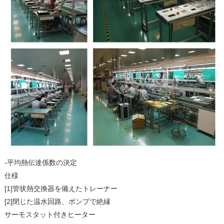
-平均熱伝達係数の決定
仕様
[1]管状熱交換器を備えたトレーナー
[2]閉じた温水回路、ポンプで絶縁
サーモスタット付きヒーター