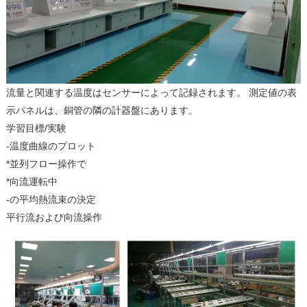
流量と関連する温度はセンサーによって記録されます。 測定値の表
示パネルは、銅管の隣の計器盤にあります。
学習目標/実験
-温度曲線のプロット
*並列フロー操作で
*向流運転中
-の平均熱流束の決定
平行流および向流操作