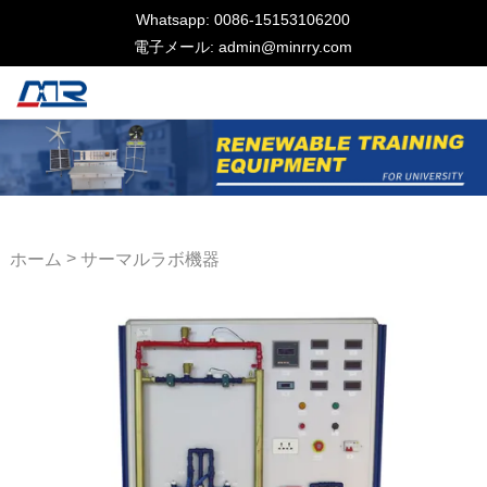
Whatsapp: 0086-15153106200
電子メール: admin@minrry.com
>
ホーム
サーマルラボ機器