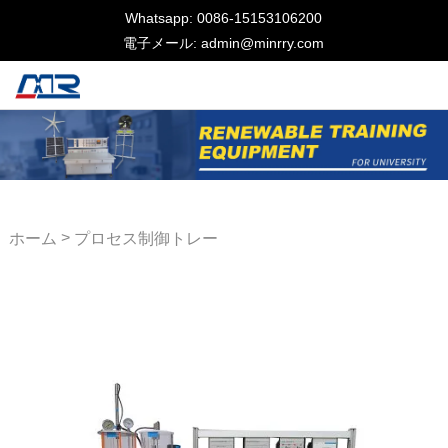
Whatsapp: 0086-15153106200
電子メール: admin@minrry.com
>
ホーム
プロセス制御トレー
ナー