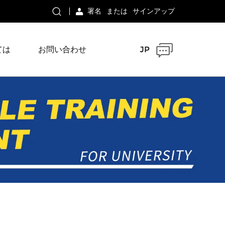
署名
または
サインアップ
ては
お問い合わせ
JP