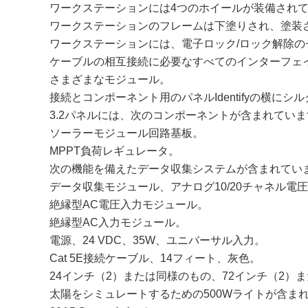
ワークステーションには4つのホイールが装備されて
ワークステーションのフレームは下塗りされ、塗装
ワークステーションには、電子ロック/ロック解除の
ケーブルの相互接続に必要なすべてのインターフェ
さまざまなモジュール。
接続とコンポーネント用のパネルIdentifyの横に
3.2パネルには、次のコンポーネントが含まれていま
ソーラーモジュール回路基板。
MPPT負荷レギュレータ。
次の機能を備えたデータ収集システムが含まれてい
データ収集モジュール、アナログ10/20チャネル電
絶縁型AC電圧入力モジュール。
絶縁型AC入力モジュール。
電源、24 VDC、35W、ユニバーサル入力。
Cat 5E接続ケーブル、14フィート、灰色。
24インチ（2）または同様のもの、72インチ（2）ま
太陽をシミュレートするための500Wライトが含ま