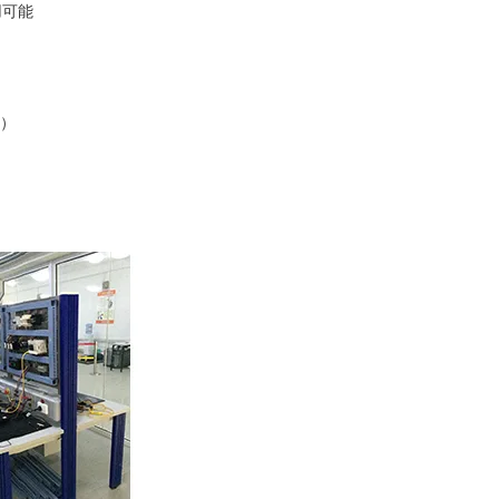
用可能
W）