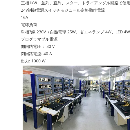
三相1kW、並列、直列、スター、トライアングル回路で使
24V制御電源スイッチモジュール定格動作電流
16A
電球負荷
単相3線 230V（白熱電球 25W、省エネランプ 4W、LED 4
プログラマブル電源
開回路電圧： 80 V
閉回路電流: 40 A
出力: 1000 W