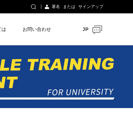
署名
または
サインアップ
ては
お問い合わせ
JP