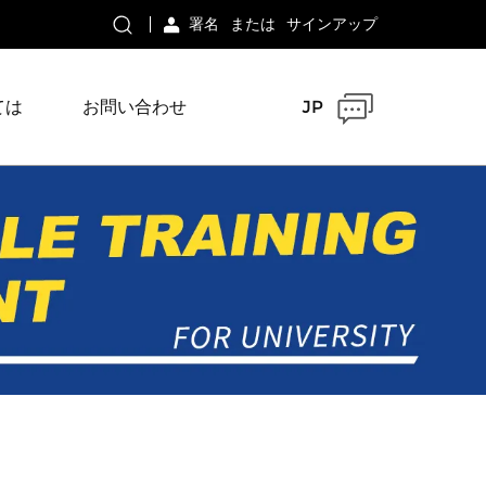
署名
または
サインアップ
ては
お問い合わせ
JP