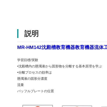
説明
MR-HM142沈殿槽教育機器教育機器流
学習目標/実験
•沈殿槽内の懸濁液から固形物を分離する基本原理を学ぶ
•分離プロセスの効率は
懸濁液の固形分濃度
流量
バッフルプレートの位置