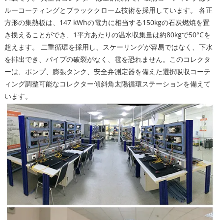
ルーコーティングとブラッククローム技術を採用しています。 各正
方形の集熱板は、147 kWhの電力に相当する150kgの石炭燃焼を置
き換えることができ、1平方あたりの温水収集量は約80kgで50°Cを
超えます。 二重循環を採用し、スケーリングが容易ではなく、下水
を排出でき、パイプの破裂がなく、雹を恐れません。このコレクタ
ーは、ポンプ、膨張タンク、安全弁測定器を備えた選択吸収コーテ
ィング調整可能なコレクター傾斜角太陽循環ステーションを備えて
います。