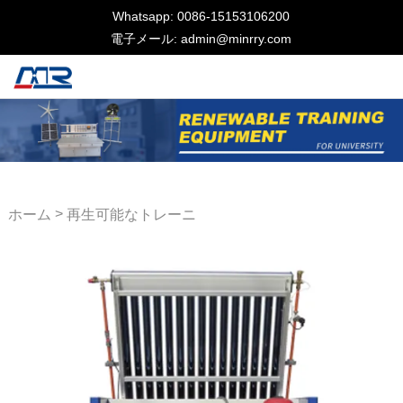
Whatsapp: 0086-15153106200
電子メール: admin@minrry.com
>
ホーム
再生可能なトレーニ
ング機器