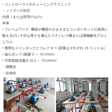
• コントローラーのチューニングテクニック
・ノイズへの対応
仕様（または同等のもの）
本体
• フレームワーク: 機器や機器のさまざまなコンポーネントの負荷に
耐えるのに十分な厚さを備えたステンレス鋼または陽極酸化アルミ
ニウム
• 透明なメインタンクとコレクター (容量はそれぞれ 25 リットル)
• 遠心ポンプ (範囲 0 ～ 10 l/min)
• 可変面積流量計 (0.2 ～ 10 l/min)
・調整弁
・比例弁