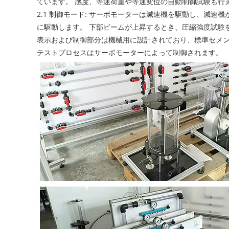
ています。 感度、等速荷重や等速変位の自動制御試験も行
2.1 制御モード: サーボモーターは減速機を駆動し、減
に駆動します。 下部ビームが上昇するとき、圧縮強度試験
表示および制御部分は機械用に設計されており、標準セメ
テストプロセスはサーボモーターによって制御されます。