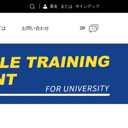
署名
または
サインアップ
ては
お問い合わせ
JP