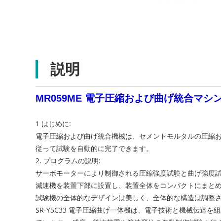
説明
MR059ME 電子圧縮および曲げ統合マ
1 はじめに:
電子圧縮および曲げ統合機械は、セメントモルタルの圧縮および
従って試験を自動的に完了できます。
2. プログラムの説明:
サーボモーターにより制御される圧縮強度試験と曲げ強度試
減速機を装置下部に設置し、装置全体をコンパクトにまと
試験機の全体的なデザインは美しく、全体的な構造は調整
SR-Y5C33 電子圧縮曲げ一体機は、電子技術と機械伝