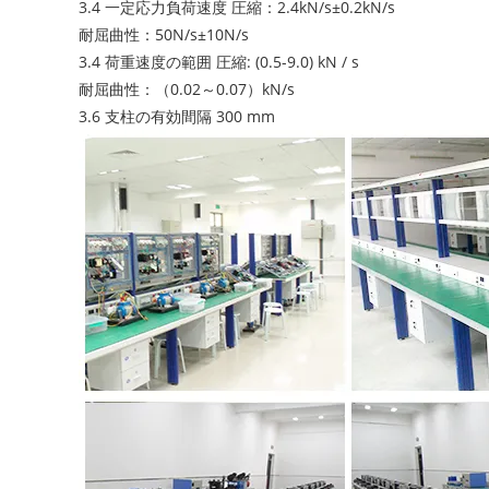
3.4 一定応力負荷速度 圧縮：2.4kN/s±0.2kN/s
耐屈曲性：50N/s±10N/s
3.4 荷重速度の範囲 圧縮: (0.5-9.0) kN / s
耐屈曲性：（0.02～0.07）kN/s
3.6 支柱の有効間隔 300 mm