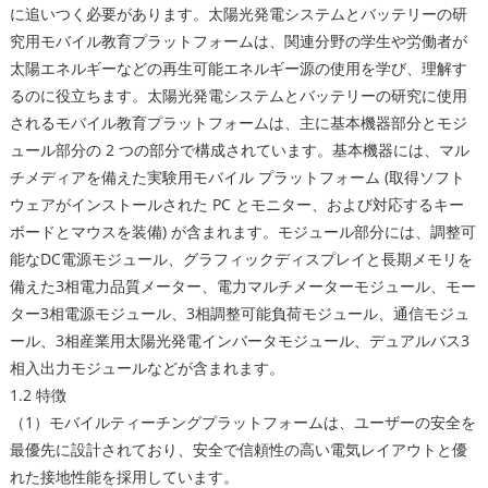
に追いつく必要があります。太陽光発電システムとバッテリーの研
究用モバイル教育プラットフォームは、関連分野の学生や労働者が
太陽エネルギーなどの再生可能エネルギー源の使用を学び、理解す
るのに役立ちます。太陽光発電システムとバッテリーの研究に使用
されるモバイル教育プラットフォームは、主に基本機器部分とモジ
ュール部分の 2 つの部分で構成されています。基本機器には、マル
チメディアを備えた実験用モバイル プラットフォーム (取得ソフト
ウェアがインストールされた PC とモニター、および対応するキー
ボードとマウスを装備) が含まれます。モジュール部分には、調整可
能なDC電源モジュール、グラフィックディスプレイと長期メモリを
備えた3相電力品質メーター、電力マルチメーターモジュール、モー
ター3相電源モジュール、3相調整可能負荷モジュール、通信モジュ
ール、3相産業用太陽光発電インバータモジュール、デュアルバス3
相入出力モジュールなどが含まれます。
1.2 特徴
（1）モバイルティーチングプラットフォームは、ユーザーの安全を
最優先に設計されており、安全で信頼性の高い電気レイアウトと優
れた接地性能を採用しています。