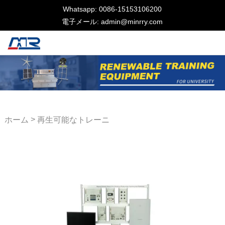
Whatsapp: 0086-15153106200
電子メール: admin@minrry.com
>
ホーム
再生可能なトレーニ
ング機器