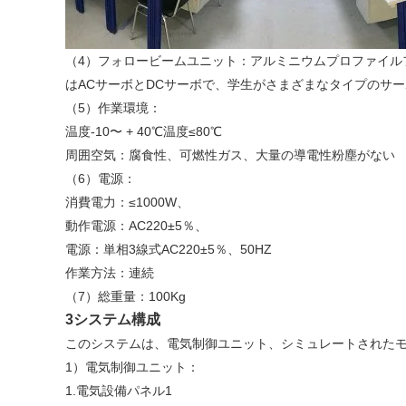
（4）フォロービームユニット：アルミニウムプロファイル
はACサーボとDCサーボで、学生がさまざまなタイプのサーボ
（5）作業環境：
温度-10〜 + 40℃温度≤80℃
周囲空気：腐食性、可燃性ガス、大量の導電性粉塵がない
（6）電源：
消費電力：≤1000W、
動作電源：AC220±5％、
電源：単相3線式AC220±5％、50HZ
作業方法：連続
（7）総重量：100Kg
3システム構成
このシステムは、電気制御ユニット、シミュレートされたモ
1）電気制御ユニット：
1.電気設備パネル1