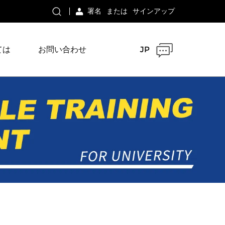
署名
または
サインアップ
ては
お問い合わせ
JP