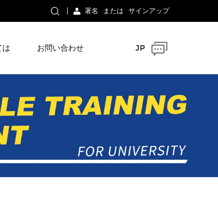
署名
または
サインアップ
ては
お問い合わせ
JP