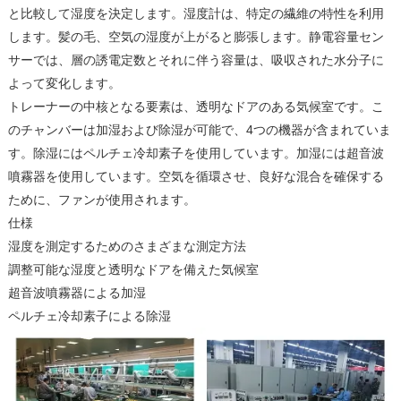
と比較して湿度を決定します。湿度計は、特定の繊維の特性を利用
します。髪の毛、空気の湿度が上がると膨張します。静電容量セン
サーでは、層の誘電定数とそれに伴う容量は、吸収された水分子に
よって変化します。
トレーナーの中核となる要素は、透明なドアのある気候室です。こ
のチャンバーは加湿および除湿が可能で、4つの機器が含まれていま
す。除湿にはペルチェ冷却素子を使用しています。加湿には超音波
噴霧器を使用しています。空気を循環させ、良好な混合を確保する
ために、ファンが使用されます。
仕様
湿度を測定するためのさまざまな測定方法
調整可能な湿度と透明なドアを備えた気候室
超音波噴霧器による加湿
ペルチェ冷却素子による除湿