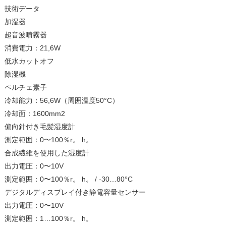
技術データ
加湿器
超音波噴霧器
消費電力：21,6W
低水カットオフ
除湿機
ペルチェ素子
冷却能力：56,6W（周囲温度50°C）
冷却面：1600mm2
偏向針付き毛髪湿度計
測定範囲：0〜100％r。 h。
合成繊維を使用した湿度計
出力電圧：0〜10V
測定範囲：0〜100％r。 h。 / -30…80°C
デジタルディスプレイ付き静電容量センサー
出力電圧：0〜10V
測定範囲：1…100％r。 h。