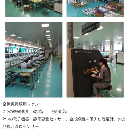
空気再循環用ファン
2つの機械器具：乾湿計、毛髪湿度計
2つの電子機器：静電容量センサー、合成繊維を備えた湿度計、およ
び複合温度センサー