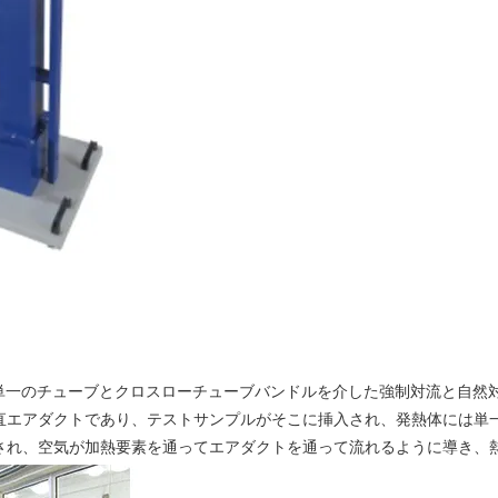
は、単一のチューブとクロスローチューブバンドルを介した強制対流と自
直エアダクトであり、テストサンプルがそこに挿入され、発熱体には単
され、空気が加熱要素を通ってエアダクトを通って流れるように導き、