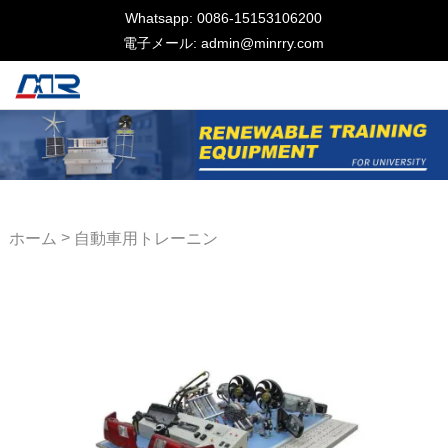
Whatsapp: 0086-15153106200
電子メール: admin@minrry.com
>
ホーム
自動車用トレーニン
グ機器