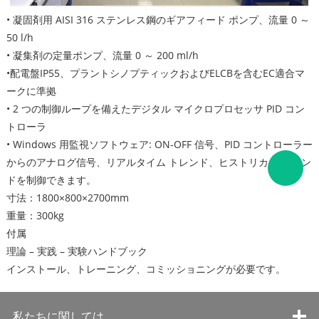
• 凝固剤用 AISI 316 ステンレス鋼のギアフィード ポンプ、流量 0 ～
50 l/h
• 凝集剤の定量ポンプ、流量 0 ～ 200 ml/h
•配電盤IP55、プラントシノプティックおよびELCBを含むEC適合マ
ークに準拠
• 2 つの制御ループを備えたデジタル マイクロプロセッサ PID コン
トローラ
• Windows 用監視ソフトウェア: ON-OFF 信号、PID コントローラー
からのアナログ信号、リアルタイム トレンド、ヒストリカル トレン
ドを制御できます。
寸法：1800×800×2700mm
重量：300kg
付属
理論 – 実践 – 実験ハンドブック
インストール、トレーニング、コミッショニングが必要です。
私たちに関しては