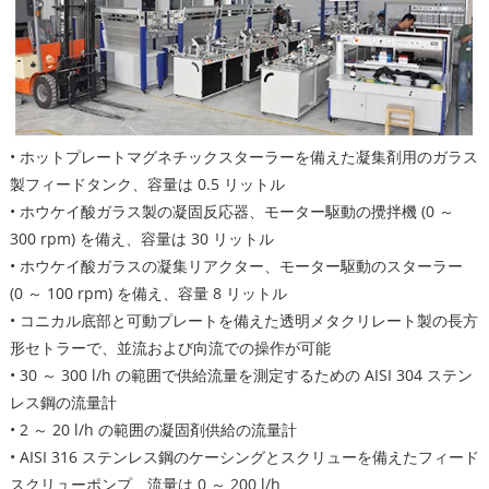
• ホットプレートマグネチックスターラーを備えた凝集剤用のガラス
製フィードタンク、容量は 0.5 リットル
• ホウケイ酸ガラス製の凝固反応器、モーター駆動の攪拌機 (0 ～
300 rpm) を備え、容量は 30 リットル
• ホウケイ酸ガラスの凝集リアクター、モーター駆動のスターラー
(0 ～ 100 rpm) を備え、容量 8 リットル
• コニカル底部と可動プレートを備えた透明メタクリレート製の長方
形セトラーで、並流および向流での操作が可能
• 30 ～ 300 l/h の範囲で供給流量を測定するための AISI 304 ステン
レス鋼の流量計
• 2 ～ 20 l/h の範囲の凝固剤供給の流量計
• AISI 316 ステンレス鋼のケーシングとスクリューを備えたフィード
スクリューポンプ、流量は 0 ～ 200 l/h