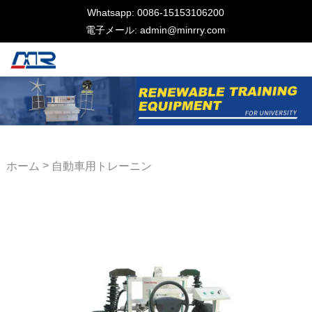
Whatsapp: 0086-15153106200
電子メール: admin@minrry.com
>
ホーム
自動車用トレーニン
グ機器