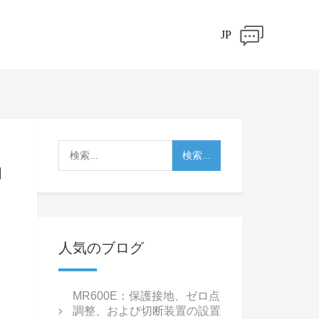
JP
的
人気のブログ
MR600E：保護接地、ゼロ点
調整、および切断装置の設置