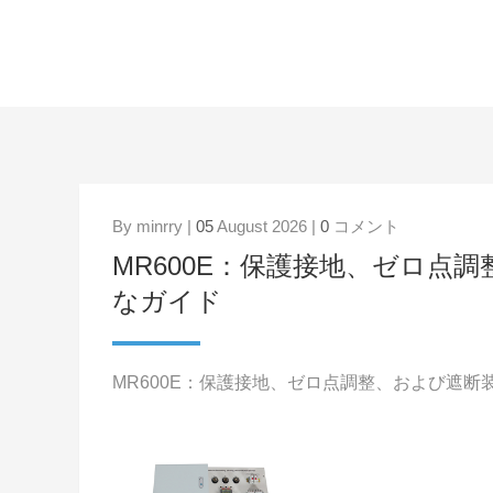
By minrry |
05
August 2026 |
0
コメント
MR600E：保護接地、ゼロ点
なガイド
MR600E：保護接地、ゼロ点調整、および遮