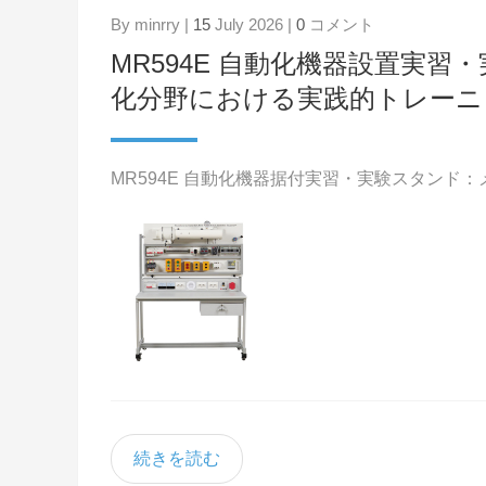
By minrry |
15
July 2026 |
0
コメント
MR594E 自動化機器設置実
化分野における実践的トレーニ
MR594E 自動化機器据付実習・実験スタン
続きを読む