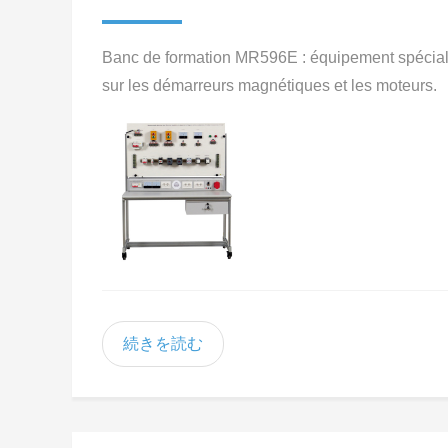
Banc de formation MR596E : équipement spécialisé 
sur les démarreurs magnétiques et les moteurs.
続きを読む