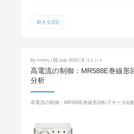
続きを読む
By minrry |
01
July 2026 |
0
コメント
高電流の制御：MR588E巻線
分析
高電流の制御：MR588E巻線形回転子モータ